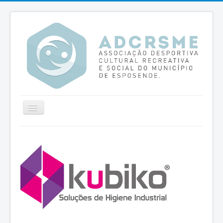
Ativar/Desativar
navegação
Home
Missão