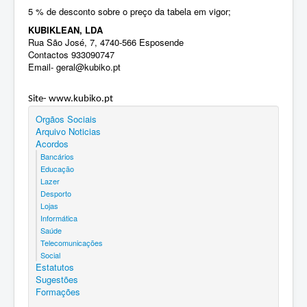
5 % de desconto sobre o preço da tabela em vigor;
KUBIKLEAN, LDA
Rua São José, 7, 4740-566 Esposende
Contactos 933090747
Email-
geral@kubiko.pt
Site-
www.kubiko.pt
Orgãos Sociais
Arquivo Noticias
Acordos
Bancários
Educação
Lazer
Desporto
Lojas
Informática
Saúde
Telecomunicações
Social
Estatutos
Sugestões
Formações