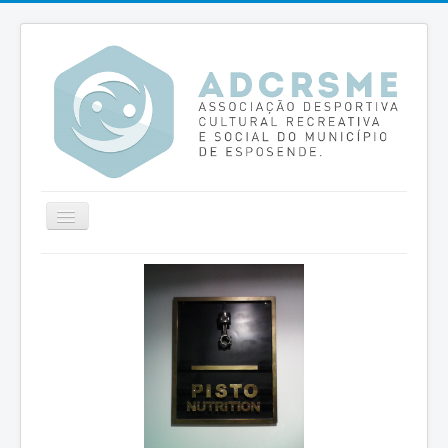
Ativar/Desativar
navegação
Home
Missão